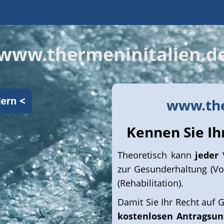
www.thermeninitalien.d
www.the
Kennen Sie Ih
Theoretisch kann
jeder
V
zur Gesunderhaltung (Vo
(Rehabilitation).
Damit Sie Ihr Recht auf G
kostenlosen Antragsun