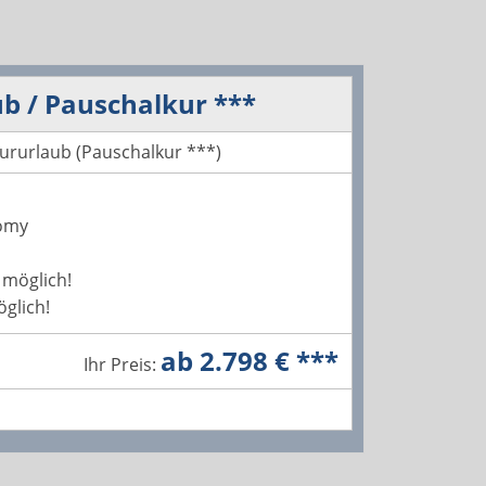
b / Pauschalkur ***
ururlaub (Pauschalkur ***)
omy
 möglich!
öglich!
ab 2.798 € ***
Ihr Preis: