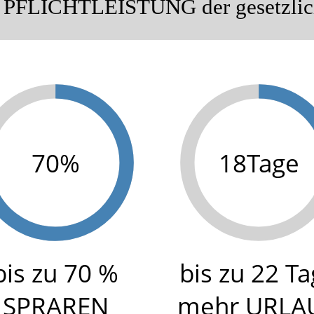
 ein PFLICHTLEISTUNG der gesetzli
70%
22Tage
bis zu 70 %
bis zu 22 T
SPRAREN
mehr URLA