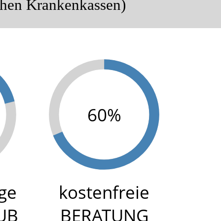
chen Krankenkassen)
100%
age
kostenfreie
UB
BERATUNG